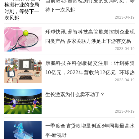
当前滚动:基因检测行业的变局时刻，等
待下一次风起
2023-04-19
环球快讯:鼎智科技高管胞弟控制企业现
同类产品 多家关联方涉足上下游存交易
2023-04-19
康鹏科技在科创板提交注册：计划募资
10亿元，2022年营收约12亿元_环球热
2023-04-19
议
生长激素为什么卖不动了？
2023-04-19
一季度全省贷款增量创近8年同期最高水
平-新视野