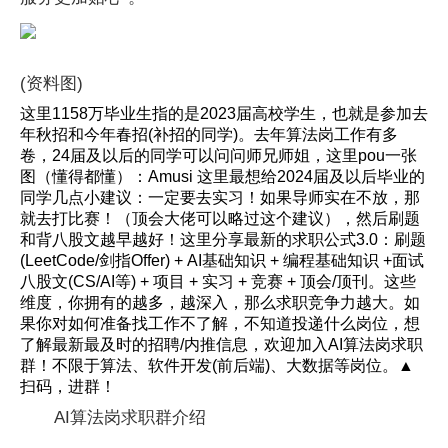
(资料图)
这里1158万毕业生指的是2023届高校学生，也就是参加去
年秋招和今年春招(补招的同学)。去年算法岗工作有多
卷，24届及以后的同学可以问问师兄师姐，这里pou一张
图（懂得都懂）：Amusi 这里最想给2024届及以后毕业的
同学几点小建议：一定要去实习！如果导师实在不放，那
就去打比赛！（顶会大佬可以略过这个建议），然后刷题
和背八股文越早越好！这里分享最新的求职公式3.0：刷题
(LeetCode/剑指Offer) + AI基础知识 + 编程基础知识 +面试
八股文(CS/AI等) + 项目 + 实习 + 竞赛 + 顶会/顶刊。这些
维度，你拥有的越多，越深入，那么求职竞争力越大。如
果你对如何准备找工作不了解，不知道投递什么岗位，想
了解最新最及时的招聘/内推信息，欢迎加入AI算法岗求职
群！不限于算法、软件开发(前后端)、大数据等岗位。▲
扫码，进群！
AI算法岗求职群介绍