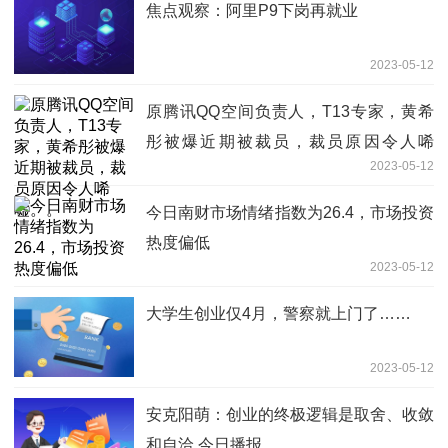
焦点观察：阿里P9下岗再就业
2023-05-12
原腾讯QQ空间负责人，T13专家，黄希
彤被爆近期被裁员，裁员原因令人唏
2023-05-12
嘘。。
今日南财市场情绪指数为26.4，市场投资
热度偏低
2023-05-12
大学生创业仅4月，警察就上门了……
2023-05-12
安克阳萌：创业的终极逻辑是取舍、收敛
和自洽 今日播报