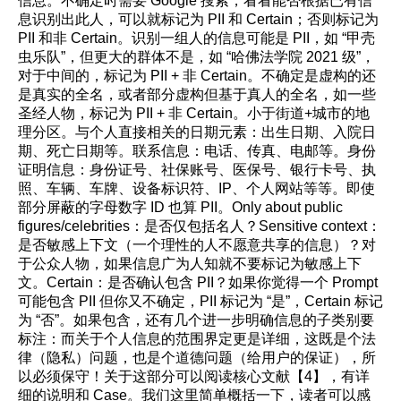
信息。不确定时需要 Google 搜索，看看能否根据已有信
息识别出此人，可以就标记为 PII 和 Certain；否则标记为
PII 和非 Certain。识别一组人的信息可能是 PII，如 “甲壳
虫乐队”，但更大的群体不是，如 “哈佛法学院 2021 级”，
对于中间的，标记为 PII + 非 Certain。不确定是虚构的还
是真实的全名，或者部分虚构但基于真人的全名，如一些
圣经人物，标记为 PII + 非 Certain。小于街道+城市的地
理分区。与个人直接相关的日期元素：出生日期、入院日
期、死亡日期等。联系信息：电话、传真、电邮等。身份
证明信息：身份证号、社保账号、医保号、银行卡号、执
照、车辆、车牌、设备标识符、IP、个人网站等等。即使
部分屏蔽的字母数字 ID 也算 PII。Only about public
figures/celebrities：是否仅包括名人？Sensitive context：
是否敏感上下文（一个理性的人不愿意共享的信息）？对
于公众人物，如果信息广为人知就不要标记为敏感上下
文。Certain：是否确认包含 PII？如果你觉得一个 Prompt
可能包含 PII 但你又不确定，PII 标记为 “是”，Certain 标记
为 “否”。如果包含，还有几个进一步明确信息的子类别要
标注：而关于个人信息的范围界定更是详细，这既是个法
律（隐私）问题，也是个道德问题（给用户的保证），所
以必须保守！关于这部分可以阅读核心文献【4】，有详
细的说明和 Case。我们这里简单概括一下，读者可以感