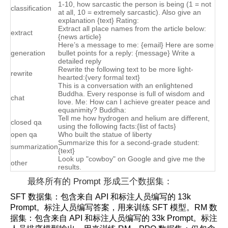
1-10, how sarcastic the person is being (1 = not
classification
at all, 10 = extremely sarcastic). Also give an
explanation {text} Rating:
Extract all place names from the article below:
extract
{news article}
Here’s a message to me: {email} Here are some
generation
bullet points for a reply: {message} Write a
detailed reply
Rewrite the following text to be more light-
rewrite
hearted:{very formal text}
This is a conversation with an enlightened
Buddha. Every response is full of wisdom and
chat
love. Me: How can I achieve greater peace and
equanimity? Buddha:
Tell me how hydrogen and helium are different,
closed qa
using the following facts:{list of facts}
open qa
Who built the statue of liberty
Summarize this for a second-grade student:
summarization
{text}
Look up "cowboy" on Google and give me the
other
results.
最终所有的 Prompt 形成三个数据集：
SFT 数据集：包含来自 API 和标注人员编写的 13k
Prompt。标注人员编写答案，用来训练 SFT 模型。RM 数
据集：包含来自 API 和标注人员编写的 33k Prompt。标注