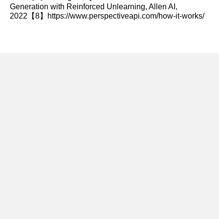
Generation with Reinforced Unlearning, Allen AI,
2022【8】https://www.perspectiveapi.com/how-it-works/