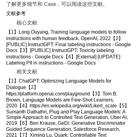
了解更多细节和 Case，可以阅读这些文献。
文献参考
核心文献
【1】Long Ouyang, Training language models to follow
instructions with human feedback, OpenAI, 2022【2】
[PUBLIC] InstructGPT: Final labeling instructions - Google
Docs【3】[PUBLIC] InstructGPT: Toxicity labeling
instructions - Google Docs【4】[External] [UPDATE]
Labeling PII in instructions - Google Docs
相关文献
【1】ChatGPT: Optimizing Language Models for
Dialogue【2】
https://platform.openai.com/playground【3】Tom B.
Brown, Language Models are Few-Shot Learners,
2020【4】https://en.wikipedia.org/wiki/Likert_scale【5】
Sumanth Dathathri, Plug and Play Language Models: A
Simple Approach to Controlled Text Generation, Uber AI,
2019【6】Ben Krause, GeDi: Generative Discriminator
Guided Sequence Generation, Salesforce Research,
2021【7】Ximing Lu, Quark: Controllable Text