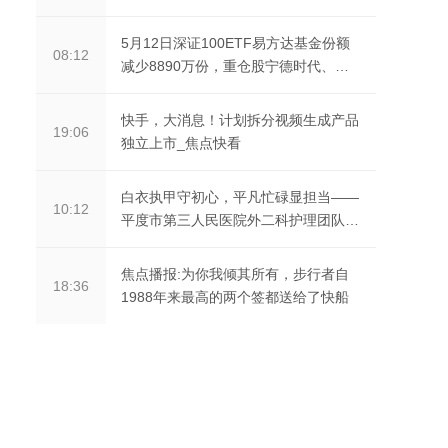
5月12日深证100ETF易方达基金份额
08:12
减少8890万份，重仓股宁德时代、中
际旭创、新易盛
快手，大消息！计划拆分视频生成产品
19:06
独立上市_焦点快看
白衣执甲守初心，平凡忙碌显担当——
10:12
平度市第三人民医院外二科护理团队护
士节献礼 今热点
焦点播报:为你我倾其所有，步行者自
18:36
1988年来最高的两个签都送给了快船