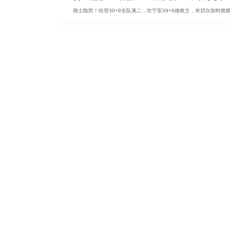
骑士险胜！哈登30+8全队第二，坎宁安39+9难救主，米切尔加时救赎