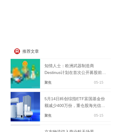
推荐文章
知情人士：欧洲武器制造商
Destinus计划在首次公开募股前筹
集约2亿欧元_焦点短讯
聚焦
05-15
5月14日科创综指ETF富国基金份
额减少400万份，重仓股海光信
息、寒武纪、摩尔线程 ...
聚焦
05-15
京东物流切入商业航天场景