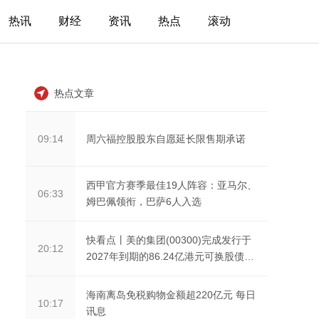
热讯
财经
资讯
热点
滚动
热点文章
周六福控股股东自愿延长限售期承诺
09:14
西甲官方赛季最佳19人阵容：亚马尔、
06:33
姆巴佩领衔，巴萨6人入选
快看点丨美的集团(00300)完成发行于
20:12
2027年到期的86.24亿港元可换股债券
及于2033年到期的8...
海南离岛免税购物金额超220亿元 每日
10:17
讯息