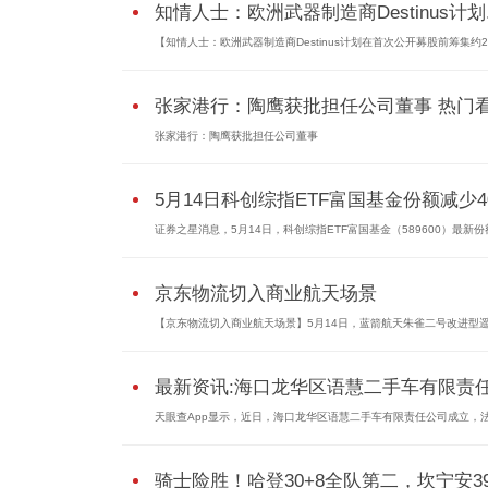
知情人士：欧洲武器制造商Destinus计划.
【知情人士：欧洲武器制造商Destinus计划在首次公开募股前筹集约
张家港行：陶鹰获批担任公司董事 热门
张家港行：陶鹰获批担任公司董事
5月14日科创综指ETF富国基金份额减少400
证券之星消息，5月14日，科创综指ETF富国基金（589600）最新份额
京东物流切入商业航天场景
【京东物流切入商业航天场景】5月14日，蓝箭航天朱雀二号改进型
最新资讯:海口龙华区语慧二手车有限责任.
天眼查App显示，近日，海口龙华区语慧二手车有限责任公司成立，
骑士险胜！哈登30+8全队第二，坎宁安39+