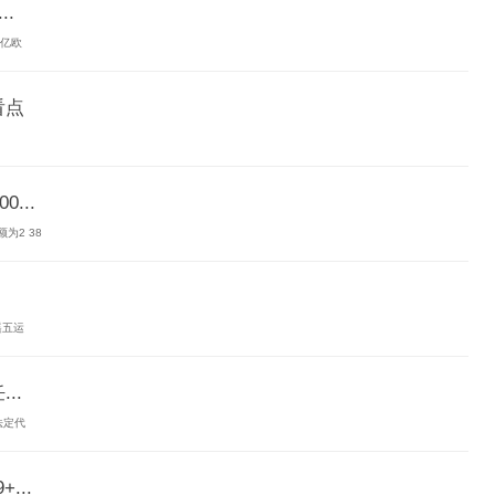
..
2亿欧
看点
...
为2 38
遥五运
..
法定代
...