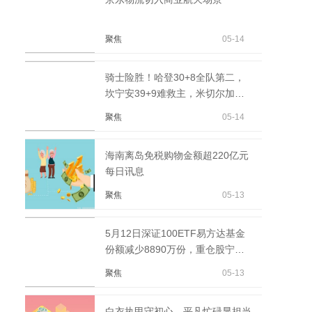
聚焦
05-14
骑士险胜！哈登30+8全队第二，
坎宁安39+9难救主，米切尔加时
救赎 焦点短讯
聚焦
05-14
海南离岛免税购物金额超220亿元
每日讯息
聚焦
05-13
5月12日深证100ETF易方达基金
份额减少8890万份，重仓股宁德
时代、中际旭创、新易盛
聚焦
05-13
白衣执甲守初心，平凡忙碌显担当