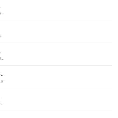
.
..
..
.
..
..
...
.
..