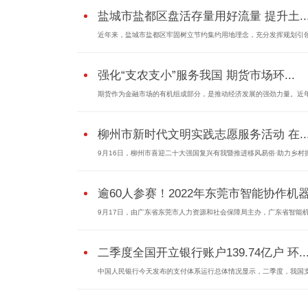
盐城市盐都区盘活存量用好流量 提升土..
近年来，盐城市盐都区牢固树立节约集约用地理念，充分发挥规划引领.
强化“支农支小”服务我国 期货市场环...
期货作为金融市场的有机组成部分，是推动经济发展的强劲力量。近年.
柳州市新时代文明实践志愿服务活动 在..
9月16日，柳州市喜迎二十大强国复兴有我暨推进移风易俗·助力乡村振.
逾60人参赛！2022年东莞市智能协作机器.
9月17日，由广东省东莞市人力资源和社会保障局主办，广东省智能机器
二季度全国开立银行账户139.74亿户 环..
中国人民银行今天发布的支付体系运行总体情况显示，二季度，我国支.