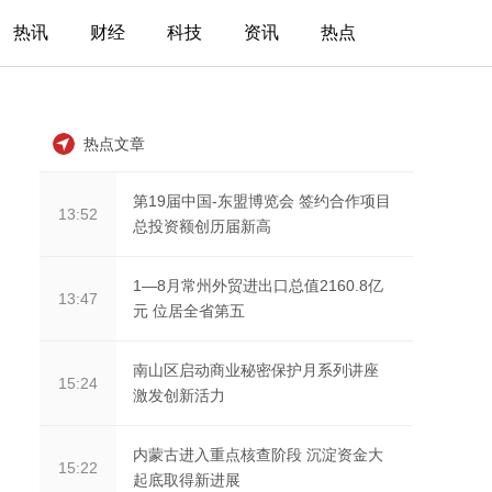
热讯
财经
科技
资讯
热点
热点文章
第19届中国-东盟博览会 签约合作项目
13:52
总投资额创历届新高
1—8月常州外贸进出口总值2160.8亿
13:47
元 位居全省第五
南山区启动商业秘密保护月系列讲座
15:24
激发创新活力
内蒙古进入重点核查阶段 沉淀资金大
15:22
起底取得新进展