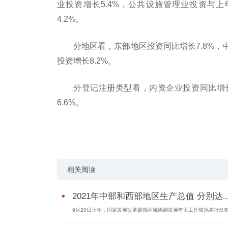
业
投资
增长5.4%，公共设施管理业
投资
与上
4.2%。
分地区看，东部地区
投资
同比增长7.8%，
投资
增长8.2%。
分登记注册类型看，内资企业
投资
同比增
6.6%。
关键词：
前九月
全国
固定资产投资
同比增
相关阅读
2021年中部和西部地区生产总值 分别达..
9月20日上午，国家发展改革委就区域协调发展有关工作情况举行发布会