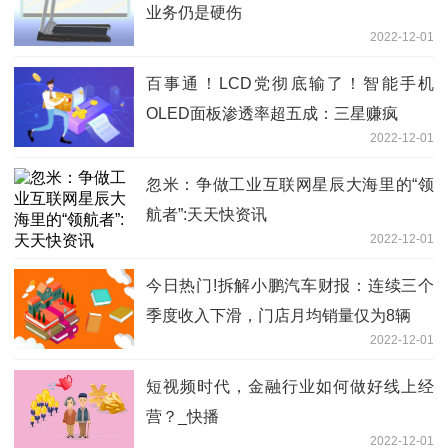
业务仍是硬伤
2022-12-01
百事通！LCD党彻底输了！智能手机
OLED面板渗透率超五成：三星赚疯
2022-12-01
忽米：争做工业互联网星辰大海里的“领
航者”:天天快资讯
2022-12-01
今日热门!拆解小鹏汽车财报：连续三个
季度收入下滑，门店月均销量仅为8辆
2022-12-01
短视频时代，金融行业如何做好线上经
营？_快播
2022-12-01