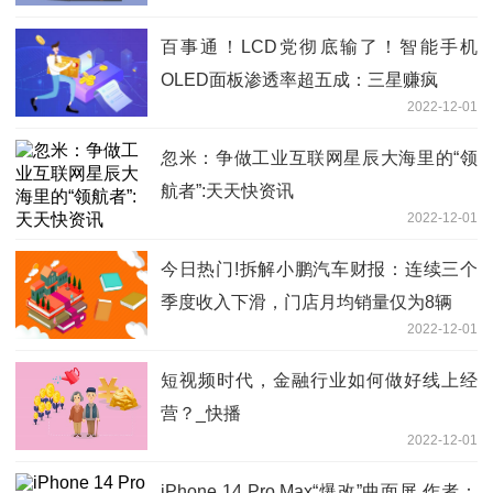
百事通！LCD党彻底输了！智能手机
OLED面板渗透率超五成：三星赚疯
2022-12-01
忽米：争做工业互联网星辰大海里的“领
航者”:天天快资讯
2022-12-01
今日热门!拆解小鹏汽车财报：连续三个
季度收入下滑，门店月均销量仅为8辆
2022-12-01
短视频时代，金融行业如何做好线上经
营？_快播
2022-12-01
iPhone 14 Pro Max“爆改”曲面屏 作者：