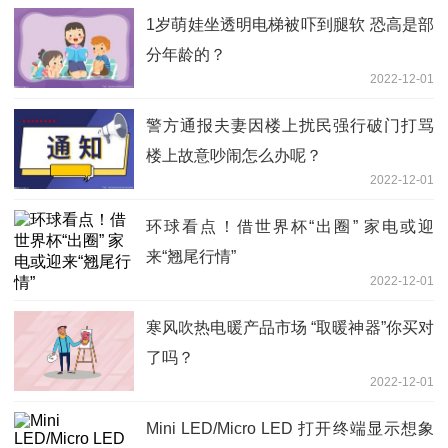
1岁萌娃坐透明电梯被吓到腿软 恐高是部
分年龄的？
2022-12-01
警方通报夫妻因楼上扰民强行破门打骂
楼上故意吵闹怎么办呢？
2022-12-01
环球看点！借世界杯“出圈” 家电或迎
来“翘尾行情”
2022-12-01
寒风吹热电暖产品市场 “取暖神器”你买对
了吗？
2022-12-01
Mini LED/Micro LED 打开终端显示想象