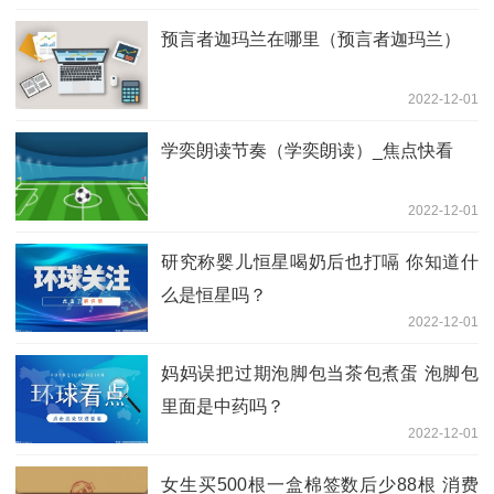
预言者迦玛兰在哪里（预言者迦玛兰）
2022-12-01
学奕朗读节奏（学奕朗读）_焦点快看
2022-12-01
研究称婴儿恒星喝奶后也打嗝 你知道什
么是恒星吗？
2022-12-01
妈妈误把过期泡脚包当茶包煮蛋 泡脚包
里面是中药吗？
2022-12-01
女生买500根一盒棉签数后少88根 消费