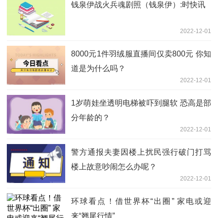
钱泉伊战火兵魂剧照（钱泉伊）:时快讯
2022-12-01
8000元1件羽绒服直播间仅卖800元 你知
道是为什么吗？
2022-12-01
1岁萌娃坐透明电梯被吓到腿软 恐高是部
分年龄的？
2022-12-01
警方通报夫妻因楼上扰民强行破门打骂
楼上故意吵闹怎么办呢？
2022-12-01
环球看点！借世界杯“出圈” 家电或迎
来“翘尾行情”