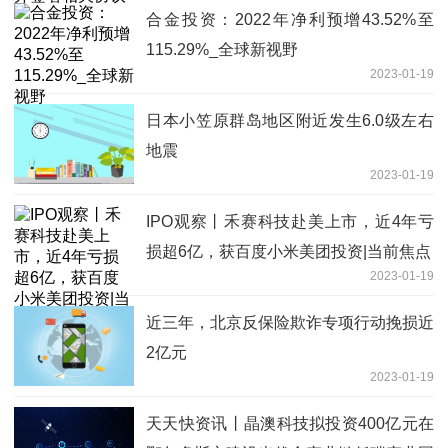
合金投资：2022年净利预增43.52%至
115.29%_全球新视野
2023-01-19
日本小笠原群岛地区附近发生6.0级左右
地震
2023-01-19
IPO观察丨禾赛科技赴美上市，近4年亏
损超6亿，获百度小米美团投资|当前焦点
2023-01-19
近三年，北京反保险欺诈专项行动挽损近
2亿元
2023-01-19
天天快资讯丨晶澳科技拟投资400亿元在