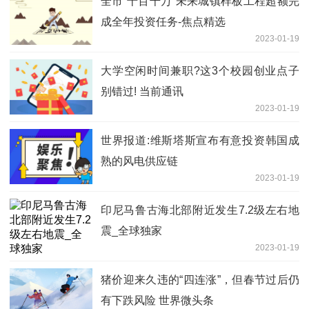
全市“十百千万”未来城镇样板工程超额完
成全年投资任务-焦点精选
2023-01-19
大学空闲时间兼职?这3个校园创业点子
别错过! 当前通讯
2023-01-19
世界报道:维斯塔斯宣布有意投资韩国成
熟的风电供应链
2023-01-19
印尼马鲁古海北部附近发生7.2级左右地
震_全球独家
2023-01-19
猪价迎来久违的“四连涨”，但春节过后仍
有下跌风险 世界微头条