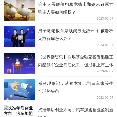
狗主人买廉价狗粮竟掺土和锯末致死亡
狗主人要如何维权？
2023-02-07
男子遭老板亲戚顶岗被无故开除 被老板
无故解雇怎么办？
2023-02-07
【世界播资讯】榆煤基金独家投资醋酸正
丙酯领军企业乌江化工，促成拟上市主体
2023-02-07
落地榆林
威马现形记：从资本宠儿到造车末等生
全球热头条
2023-02-07
找准年后创业方向，汽车加盟创业盈利新