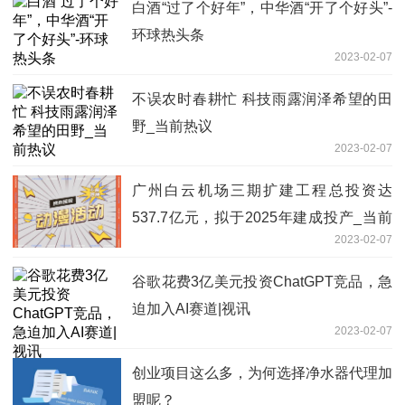
白酒“过了个好年”，中华酒“开了个好头”-
环球热头条
2023-02-07
不误农时春耕忙 科技雨露润泽希望的田
野_当前热议
2023-02-07
广州白云机场三期扩建工程总投资达
537.7亿元，拟于2025年建成投产_当前
2023-02-07
关注
谷歌花费3亿美元投资ChatGPT竞品，急
迫加入AI赛道|视讯
2023-02-07
创业项目这么多，为何选择净水器代理加
盟呢？