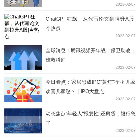
2023-02-07
ChatGPT狂飙，从代写论文到拉升A股|
今热点
2023-02-07
全球消息！腾讯视频开年战：保卫耽改，
难救科幻
2023-02-07
今日看点：家居恐成IPO“黄灯”行业 几家
欢喜几家愁？｜IPO大盘点
2023-02-07
动态焦点:年轻人“报复性”还房贷，银行急
了
2023-02-07