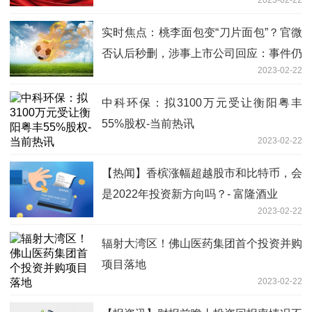
2023-02-22
实时焦点：桃李面包变“刀片面包”？官微
否认后秒删，涉事上市公司回应：事件仍
2023-02-22
在调查
中科环保：拟3100万元受让衡阳粤丰
55%股权-当前热讯
2023-02-22
【热闻】香槟涨幅超越股市和比特币，会
是2022年投资新方向吗？- 富隆酒业
2023-02-22
辐射大湾区！佛山医药集团首个投资并购
项目落地
2023-02-22