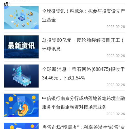
全球微资讯！科威尔：拟参与投资设立产
业基金
2023-02-26
总投资60亿元，废轮胎裂解项目开工！
环球讯息
2023-02-26
全球新消息丨萤石网络(688475)报收于
34.46元，下跌1.54%
2023-02-26
中信银行南京分行成功落地首笔跨境金融
服务平台银企融资对接场景业务
2023-02-26
房贷市场“搅局者”：利率差滋生“转贷”灰