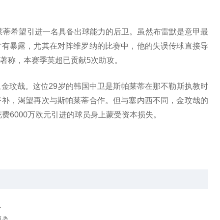
莱蒂希望引进一名具备出球能力的后卫。虽然布雷默是意甲最
时有暴露，尤其在对阵维罗纳的比赛中，他的失误传球直接导
著称，本赛季英超已贡献5次助攻。
金玟哉。这位29岁的韩国中卫是斯帕莱蒂在那不勒斯执教时
替补，渴望再次与斯帕莱蒂合作。但与塞内西不同，金玟哉的
花费6000万欧元引进的球员身上蒙受资本损失。
蒂
伯
.
,热