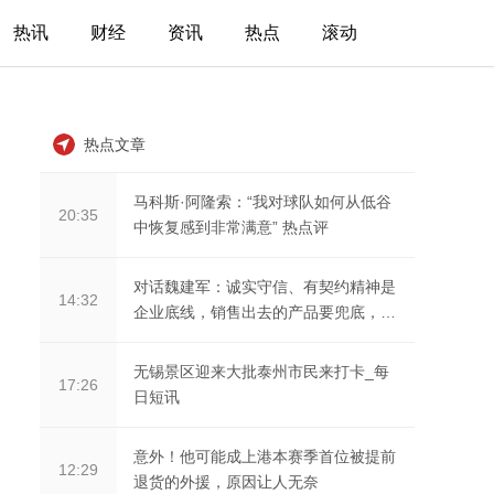
热讯
财经
资讯
热点
滚动
热点文章
马科斯·阿隆索：“我对球队如何从低谷
20:35
中恢复感到非常满意” 热点评
对话魏建军：诚实守信、有契约精神是
14:32
企业底线，销售出去的产品要兜底，所
承诺的必须要做到
无锡景区迎来大批泰州市民来打卡_每
17:26
日短讯
意外！他可能成上港本赛季首位被提前
12:29
退货的外援，原因让人无奈