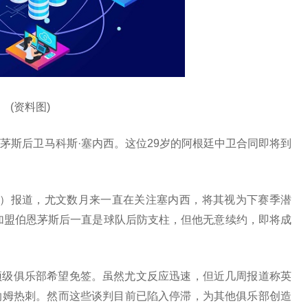
(资料图)
茅斯后卫马科斯·塞内西。这位29岁的阿根廷中卫合同即将到
ws24）报道，尤文数月来一直在关注塞内西，将其视为下赛季潜
德加盟伯恩茅斯后一直是球队后防支柱，但他无意续约，即将成
顶级俱乐部希望免签。虽然尤文反应迅速，但近几周报道称英
纳姆热刺。然而这些谈判目前已陷入停滞，为其他俱乐部创造