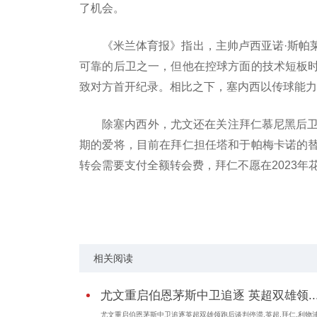
了机会。
《米兰体育报》指出，主帅卢西亚诺·斯帕
可靠的后卫之一，但他在控球方面的技术短板
致对方首开纪录。相比之下，塞内西以传球能力
除塞内西外，尤文还在关注拜仁慕尼黑后卫
期的爱将，目前在拜仁担任塔和于帕梅卡诺的
转会需要支付全额转会费，拜仁不愿在2023年
关键词：
英超
拜仁
利物浦
热刺队
斯帕莱
相关阅读
尤文重启伯恩茅斯中卫追逐 英超双雄领..
尤文重启伯恩茅斯中卫追逐英超双雄领跑后谈判停滞,英超,拜仁,利物浦