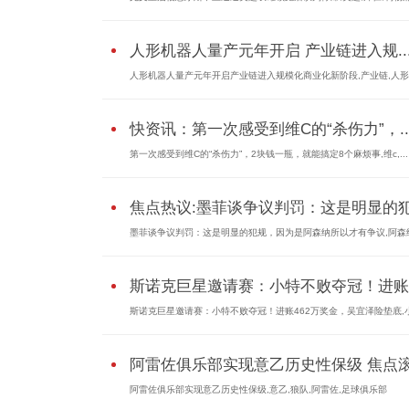
人形机器人量产元年开启 产业链进入规..
人形机器人量产元年开启产业链进入规模化商业化新阶段,产业链,人
快资讯：第一次感受到维C的“杀伤力”，..
第一次感受到维C的“杀伤力”，2块钱一瓶，就能搞定8个麻烦事,维c,...
焦点热议:墨菲谈争议判罚：这是明显的犯.
墨菲谈争议判罚：这是明显的犯规，因为是阿森纳所以才有争议,阿森
斯诺克巨星邀请赛：小特不败夺冠！进账4.
斯诺克巨星邀请赛：小特不败夺冠！进账462万奖金，吴宜泽险垫底,小
阿雷佐俱乐部实现意乙历史性保级 焦点
阿雷佐俱乐部实现意乙历史性保级,意乙,狼队,阿雷佐,足球俱乐部