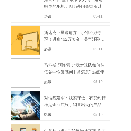
明显的犯规，因为是阿森纳所以才
有争议
热讯
05-11
斯诺克巨星邀请赛：小特不败夺
冠！进账462万奖金，吴宜泽险垫
底
热讯
05-11
马科斯·阿隆索：“我对球队如何从
低谷中恢复感到非常满意” 热点评
热讯
05-10
对话魏建军：诚实守信、有契约精
神是企业底线，销售出去的产品要
兜底，所承诺的必...
热讯
05-10
生意社白银4月29日均线下穿 均差