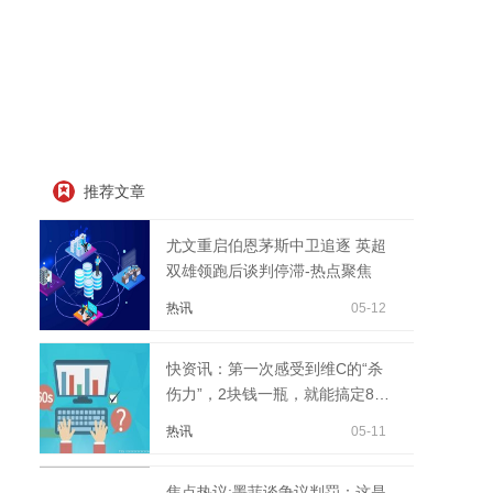
推荐文章
尤文重启伯恩茅斯中卫追逐 英超
双雄领跑后谈判停滞-热点聚焦
热讯
05-12
快资讯：第一次感受到维C的“杀
伤力”，2块钱一瓶，就能搞定8个
麻烦事
热讯
05-11
焦点热议:墨菲谈争议判罚：这是