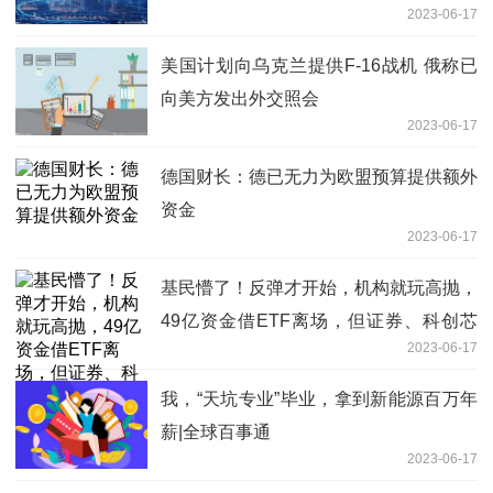
2023-06-17
美国计划向乌克兰提供F-16战机 俄称已
向美方发出外交照会
2023-06-17
德国财长：德已无力为欧盟预算提供额外
资金
2023-06-17
基民懵了！反弹才开始，机构就玩高抛，
49亿资金借ETF离场，但证券、科创芯
2023-06-17
片却被大手笔抄底-全球快资讯
我，“天坑专业”毕业，拿到新能源百万年
薪|全球百事通
2023-06-17