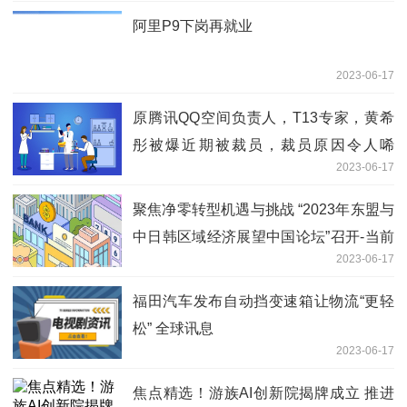
阿里P9下岗再就业
2023-06-17
原腾讯QQ空间负责人，T13专家，黄希
彤被爆近期被裁员，裁员原因令人唏
2023-06-17
嘘。。 前沿热点
聚焦净零转型机遇与挑战 “2023年东盟与
中日韩区域经济展望中国论坛”召开-当前
2023-06-17
速看
福田汽车发布自动挡变速箱让物流“更轻
松” 全球讯息
2023-06-17
焦点精选！游族AI创新院揭牌成立 推进