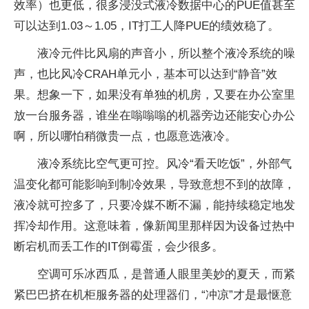
效率）也更低，很多浸没式液冷数据中心的PUE值甚至
可以达到1.03～1.05，IT打工人降PUE的绩效稳了。
液冷元件比风扇的声音小，所以整个液冷系统的噪
声，也比风冷CRAH单元小，基本可以达到“静音”效
果。想象一下，如果没有单独的机房，又要在办公室里
放一台服务器，谁坐在嗡嗡嗡的机器旁边还能安心办公
啊，所以哪怕稍微贵一点，也愿意选液冷。
液冷系统比空气更可控。风冷“看天吃饭”，外部气
温变化都可能影响到制冷效果，导致意想不到的故障，
液冷就可控多了，只要冷媒不断不漏，能持续稳定地发
挥冷却作用。这意味着，像新闻里那样因为设备过热中
断宕机而丢工作的IT倒霉蛋，会少很多。
空调可乐冰西瓜，是普通人眼里美妙的夏天，而紧
紧巴巴挤在机柜服务器的处理器们，“冲凉”才是最惬意