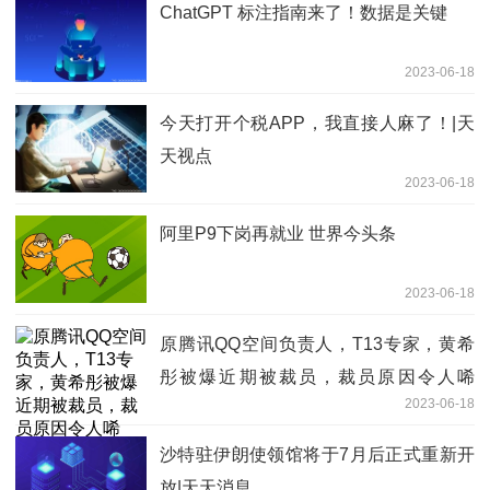
ChatGPT 标注指南来了！数据是关键
2023-06-18
今天打开个税APP，我直接人麻了！|天
天视点
2023-06-18
阿里P9下岗再就业 世界今头条
2023-06-18
原腾讯QQ空间负责人，T13专家，黄希
彤被爆近期被裁员，裁员原因令人唏
2023-06-18
嘘。。|环球今日报
沙特驻伊朗使领馆将于7月后正式重新开
放|天天消息