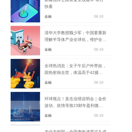
快看
金融
06-18
清华大学教授魏少军：中国要重新
理解半导体产业全球化，维护全球
供应链完整性|环球...
金融
06-18
全球热消息：女子午后户外带娃，
因热射病去世，体温高于42摄氏
度！急诊专家提醒
金融
06-18
环球视点！直击业绩说明会｜金价
波动、疫情等致23财年盈利微
降，周大福高管谈如何...
金融
06-18
农业农村部：全国麦收进度过九成