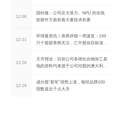
国科微：公司在大算力、NPU 的全线
12:08
软硬件方面有着大量技术积累
环球最资讯丨券商评级一周速览：199
12:21
只个股获券商关注，汇中股份目标涨幅
达79.67%
天齐锂业：目前公司各锂化合物加工基
12:26
地的原料均来源于公司控股的澳大利亚
泰利森格林布什...
成分股“新军”强势上涨，每经品牌100
12:29
指数逼近千点大关