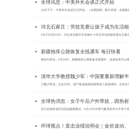
全球讯息：中美外长会谈正式开始
18日下午，中美外长会谈正式开始。（央视新闻）图片来源：央视新
河北石家庄：劳技竞赛让孩子成为生活能..
6月15日至16日，河北省石家庄市首届中小学生劳动技能竞赛在石家
新疆独库公路恢复全线通车 每日快看
每经AI快讯，6月18日，新疆独库公路恢复全线通车。这条纵贯天山
清华大学教授魏少军：中国要重新理解半..
◎魏少军说，过去10年，国产集成电路的销售收入持续增加。在肯定
全球热消息：女子午后户外带娃，因热射..
近日全国多地开启高温烧烤模式，6月15日中国气象局发布今年首个
环球视点！直击业绩说明会｜金价波动、..