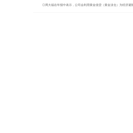
◎周大福在年报中表示，公司会利用黄金借贷（黄金淡仓）为经济避