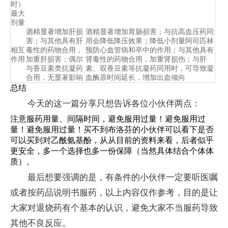
时）
最大
剂量
酒精显著增加肝损
酒精显著增加胃肠损害；与抗高血压药同
害；与其他具有肝
用会降低降压效果；降低小剂量阿司匹林
相互
毒性的药物合用，
预防心血管病和卒中的作用；与其他具有
作用
加重肝损害；偶尔
肾毒性的药物合用，加重肾损伤；与肝
与香豆素类抗凝药
素、双香豆素等抗凝药同用时，可导致凝
合用，无显著影响
血酶原时间延长，增加出血倾向
总结
今天的这一篇分享只想告诉各位小伙伴两点：
注意服药用量、间隔时间，避免服用过量！避免服用过
量！避免服用过量！买不到布洛芬的小伙伴可以看下是否
可以买到对乙酰氨基酚，从从目前的资料来看，后者似乎
更安全，多一个选择也多一份保障（当然具体结合个体体
质）。
最后想要强调的是，有条件的小伙伴一定要听医嘱
或者按药品说明书服药，以上内容仅作参考，目的是让
大家对退烧药有个基本的认识，避免大家不当服药导致
其他不良反应。