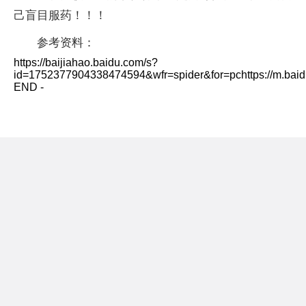
己盲目服药！！！
参考资料：
https://baijiahao.baidu.com/s?
id=1752377904338474594&wfr=spider&for=pchttps://m.bai
END -