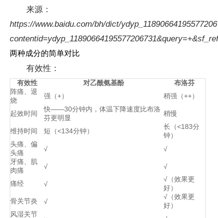
来源：
https://www.baidu.com/bh/dict/ydyp_1189066419557720
contentid=ydyp_11890664195577206731&query=+&sf_r
两种成分的简单对比
有效性：
有效性
对乙酰氨基酚
布洛芬
阵痛、退
强（+）
稍强（++）
烧
快——30分钟内，体温下降速度比布洛
起效时间
稍慢
芬更明显
长（<183分
维持时间
短（<134分钟）
钟）
头痛、偏
√
√
头痛
牙痛、肌
√
√
肉痛
√（效果更
痛经
√
好）
√（效果更
骨关节炎
√
好）
风湿关节