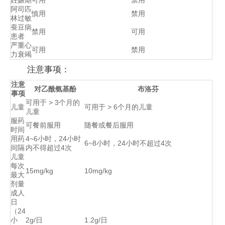
阿司匹
慎用
禁用
林过敏
蚕豆病
禁用
可用
患者
严重心
可用
禁用
力衰竭
注意事项：
注意
对乙酰氨基酚
布洛芬
事项
可用于 > 3个月的
儿童
可用于 > 6个月的儿童
儿童
服药
可餐前服用
随餐或餐后服用
时间
用药
4~6小时，24小时
6~8小时，24小时不超过4次
间隔
内不得超过4次
儿童
每次
15mg/kg
10mg/kg
最大
剂量
成人
日
（24
小
2g/日
1.2g/日