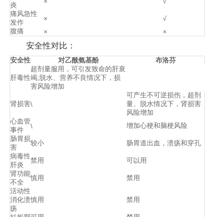
×
√
炎
痛风急性
×
√
发作
腹痛
×
×
安全性对比：
安全性
对乙酰氨基酚
布洛芬
超剂量服用，可引发致命的肝衰
肝毒性
竭;脱水、营养不良情况下，损
害风险增加
可产生不可逆损伤，超剂
肾损害
量、脱水情况下，肾损害
\
风险增加
心血管
增加心梗和脑梗风险
\
事件
肠胃损
较小
肠胃道出血，溃疡和穿孔
害
病毒性
禁用
可以用
肝炎
肾功能
慎用
禁用
不全
活动性
消化溃
慎用
禁用
疡
妊娠期
可用
禁用