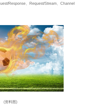
st/Response、Request/Stream、Channel
(资料图)