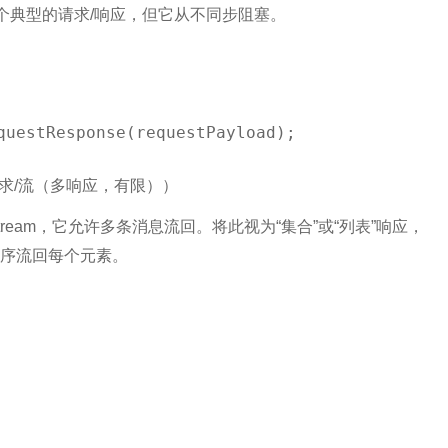
个典型的请求/响应，但它从不同步阻塞。
questResponse(requestPayload);
inite)（请求/流（多响应，有限））
uest/stream，它允许多条消息流回。将此视为“集合”或“列表”响应，
序流回每个元素。