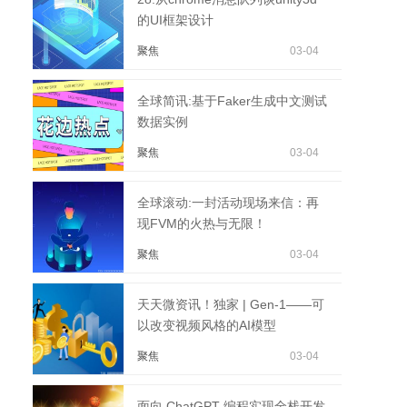
的UI框架设计
聚焦
03-04
全球简讯:基于Faker生成中文测试
数据实例
聚焦
03-04
全球滚动:一封活动现场来信：再
现FVM的火热与无限！
聚焦
03-04
天天微资讯！独家 | Gen-1——可
以改变视频风格的AI模型
聚焦
03-04
面向 ChatGPT 编程实现全栈开发