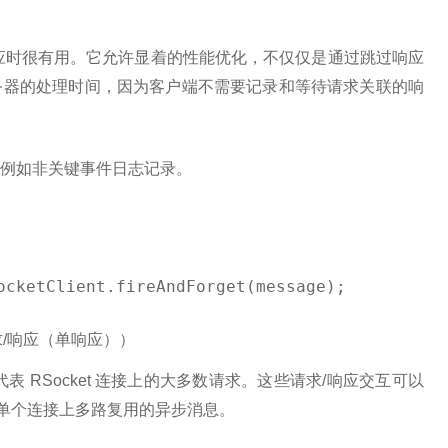
应时很有用。它允许显着的性能优化，不仅仅是通过跳过响应
务器的处理时间，因为客户端不需要记录和等待请求关联的响
例如非关键事件日志记录。
ocketClient.fireAndForget(message);
se)（请求/响应（单响应））
 RSocket 连接上的大多数请求。这些请求/响应交互可以
是在单个连接上多路复用的异步消息。