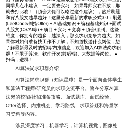
同学几点小建议：一定要去实习！如果导师实在不放，那
就去打比赛！（顶会大佬可以略过这个建议），然后刷题
和背八股文越早越好！这里分享最新的求职公式3.0：刷题
(LeetCode/剑指Offer) + AI基础知识 + 编程基础知识 +面试
八股文(CS/AI等) + 项目 + 实习 + 竞赛 + 顶会/顶刊。这些
维度，你拥有的越多，越深入，那么求职竞争力越大。如
果你对如何准备找工作不了解，不知道投递什么岗位，想
了解最新最及时的招聘/内推信息，欢迎加入AI算法岗求职
群！不限于算法、软件开发(前后端)、大数据等岗位。▲
扫码，进群！
AI算法岗求职群介绍
AI算法岗求职群（知识星球）是一个面向全体学生
和算法工程师/研究员的求职交流平台。旨在分享AI算
法岗的校招/社招准备攻略、面试题库、面试经验、
Offer选择、内推机会、学习路线、求职答疑和海量学
习资料等内容。
涉及深度学习，机器学习，计算机视觉，图像处