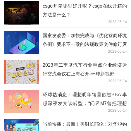
csgo开箱哪里好开呢？csgo在线开箱的
方法是什么？
2023-06-14
国家发改委：加快完成与《优化营商环境
条例》要求不一致的法规政策文件修订废
2023-06-14
止工作
2023年二季度汽车行业重点企业经济运
行交流会议在上海召开-环球新视野
2023-06-14
环球热消息：理想明年销量欲超BBA 李
想深夜发文谈转型：“问界M7曾把理想
2023-06-14
ONE打残，我们全面学习了‘华为’”
当前快播：最新！美财长耶伦：对华脱钩