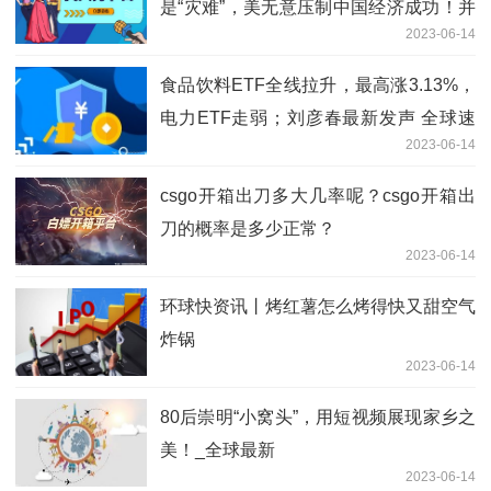
是“灾难”，美无意压制中国经济成功！并
2023-06-14
希望布林肯能尽快访华
食品饮料ETF全线拉升，最高涨3.13%，
电力ETF走弱；刘彦春最新发声 全球速
2023-06-14
讯
csgo开箱出刀多大几率呢？csgo开箱出
刀的概率是多少正常？
2023-06-14
环球快资讯丨烤红薯怎么烤得快又甜空气
炸锅
2023-06-14
80后崇明“小窝头”，用短视频展现家乡之
美！_全球最新
2023-06-14