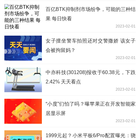
百亿BTK抑制剂市场纷争，可能的三种结
果 每日快看
2023-02-01
女子擅坐警车拍照还对交警撒娇 该女子
会被拘留妈？
2023-02-01
中亦科技(301208)报收于60.38元，下跌
2.42% 天天看点
2023-02-01
“小度”们怕了吗？曝苹果正在开发智能家
居显示屏
2023-02-01
1999元起？小米平板6/Pro配置曝光：骁