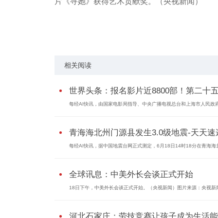
片《寻她》获得艺术贡献奖。（央视新闻）
关键词：
相关阅读
世界头条：报名影片近8800部！第二十五.
每经AI快讯，由国家电影局指导、中央广播电视总台和上海市人民政
青海海北州门源县发生3.0级地震-天天速
每经AI快讯，据中国地震台网正式测定，6月18日14时18分在青海海
全球讯息：中美外长会谈正式开始
18日下午，中美外长会谈正式开始。（央视新闻）图片来源：央视新
河北石家庄：劳技竞赛让孩子成为生活能..