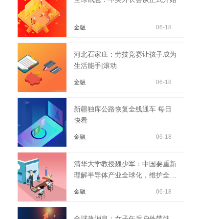
金融
06-18
河北石家庄：劳技竞赛让孩子成为
生活能手|滚动
金融
06-18
新疆独库公路恢复全线通车 每日
快看
金融
06-18
清华大学教授魏少军：中国要重新
理解半导体产业全球化，维护全球
供应链完整性|环球...
金融
06-18
全球热消息：女子午后户外带娃，