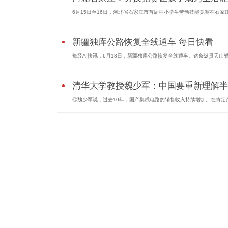
6月15日至16日，河北省石家庄市首届中小学生劳动技能竞赛在石家
新疆独库公路恢复全线通车 每日快看
每经AI快讯，6月18日，新疆独库公路恢复全线通车。这条纵贯天山
清华大学教授魏少军：中国要重新理解半..
◎魏少军说，过去10年，国产集成电路的销售收入持续增加。在肯定