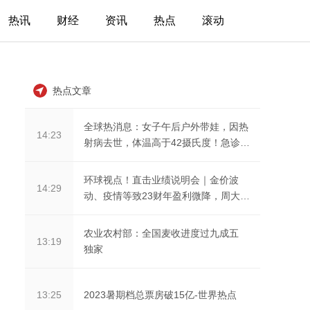
热讯
财经
资讯
热点
滚动
热点文章
全球热消息：女子午后户外带娃，因热
14:23
射病去世，体温高于42摄氏度！急诊专
家提醒
环球视点！直击业绩说明会｜金价波
14:29
动、疫情等致23财年盈利微降，周大福
高管谈如何管控成...
农业农村部：全国麦收进度过九成五
13:19
独家
2023暑期档总票房破15亿-世界热点
13:25