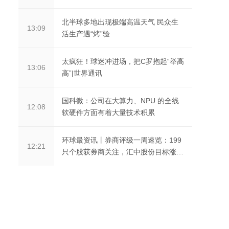
北半球多地出现极端高温天气 民众生
13:09
活生产遇“烤”验
太疯狂！球迷冲进场，把C罗抱起“举高
13:06
高”|世界通讯
国科微：公司在大算力、NPU 的全线
12:08
软硬件方面有着大量技术积累
环球最资讯丨券商评级一周速览：199
12:21
只个股获券商关注，汇中股份目标涨幅
达79.67%